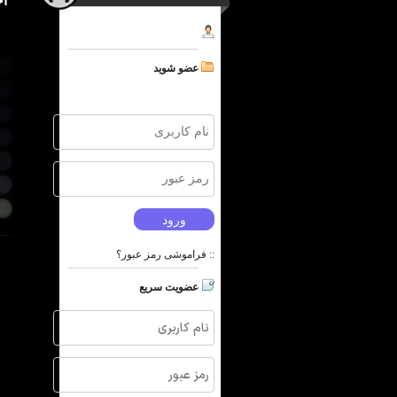
آ
عضو شوید
::
فراموشی رمز عبور؟
عضویت سریع