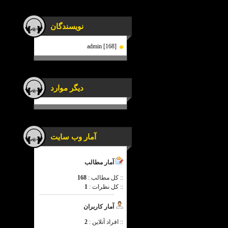
نویسندگان
admin [168]
دیگر موارد
آمار وب سایت
آمار مطالب
:: کل مطالب :
168
:: کل نظرات :
1
آمار کاربران
:: افراد آنلاین :
2