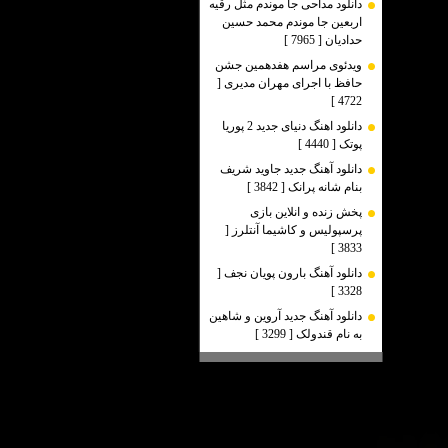
دانلود مداحی جا موندم مثل رقیه
اربعین جا موندم محمد حسین
حدادیان [ 7965 ]
ویدئوی مراسم هفدهمین جشن
حافظ با اجرای مهران مدیری [
4722 ]
دانلود اهنگ دنیای جدید 2 پوریا
پوتک [ 4440 ]
دانلود آهنگ جدید جاوید شریف
بنام شانه پرانک [ 3842 ]
پخش زنده و انلاین بازی
پرسپولیس و کاشیما آنتلرز [
3833 ]
دانلود آهنگ بارون پویان نجف [
3328 ]
دانلود آهنگ جدید آروین و شاهین
به نام قندولک [ 3299 ]