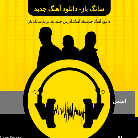
سانگ باز- دانلود آهنگ جديد
دانلود آهنگ جدید,تك آهنگ,آدرس جديد تك ترانه,سانگ باز
انجمن