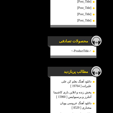
[Post_Title]
[Post_Title]
[Post_Title]
[Post_Title]
محصولات تصادفی
<-ProductTitle->
مطالب پربازدید
دانلود آهنگ بغلم کن علی
علیزاده [ 19764 ]
پخش زنده و انلاین بازی کاشیما
آنتلرز و پرسپولیس [ 15960 ]
دانلود آهنگ عروسی پویان
مختاری [ 8529 ]